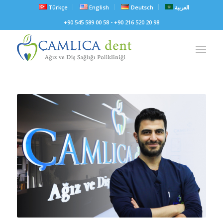
Türkçe
English
Deutsch
العربية
+90 545 589 00 58 - +90 216 520 20 98