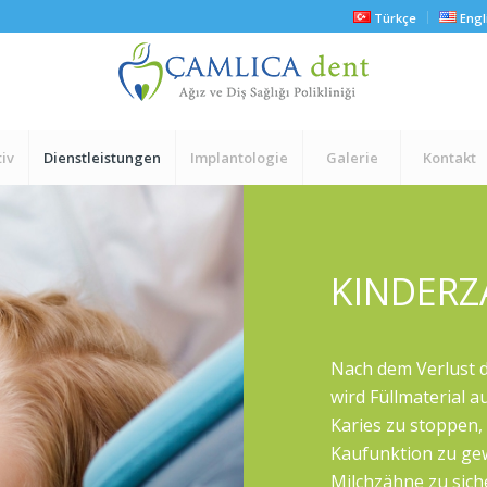
Türkçe
Engl
iv
Dienstleistungen
Implantologie
Galerie
Kontakt
KINDER
Nach dem Verlust d
wird Füllmaterial au
Karies zu stoppen, 
Kaufunktion zu gew
Milchzähne zu sich