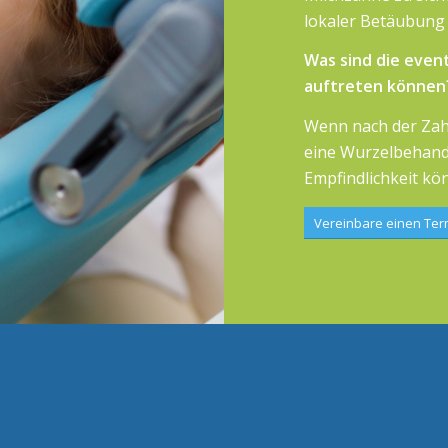
lokaler Betäubung
Was sind die even
auftreten können
Wenn nach der Zah
eine Wurzelbehand
Empfindlichkeit kö
Vereinbare einen Ter