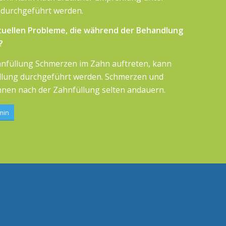
 durchgeführt werden.
tuellen Probleme, die während der Behandlung
?
nfüllung Schmerzen im Zahn auftreten, kann
lung durchgeführt werden. Schmerzen und
nnen nach der Zahnfüllung selten andauern.
min