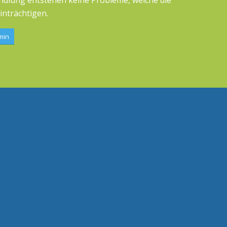
dlung entstehen keine Probleme, welche die
inträchtigen.
min