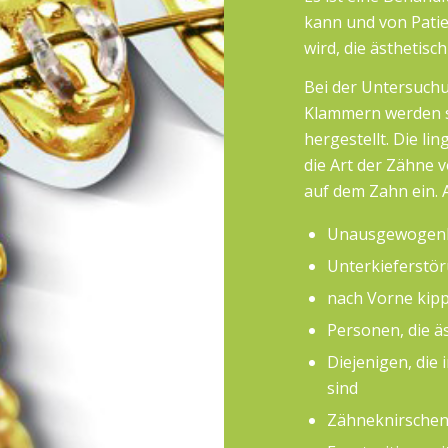
kann und von Pati
wird, die ästhetis
Bei der Untersuchu
Klammern werden s
hergestellt. Die li
die Art der Zähne 
auf dem Zahn ein.
Unausgewogenhe
Unterkieferstö
nach Vorne kip
Personen, die 
Diejenigen, die
sind
Zähneknirsche