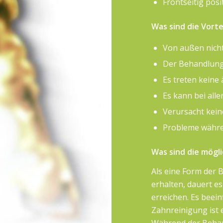
Frontseitig posi
Was sind die Vorte
Von außen nicht
Der Behandlungs
Es treten keine
Es kann bei all
Verursacht keine
Probleme währe
Was sind die mögl
Als eine Form der 
erhalten, dauert e
erreichen. Es beein
Zahnreinigung ist 