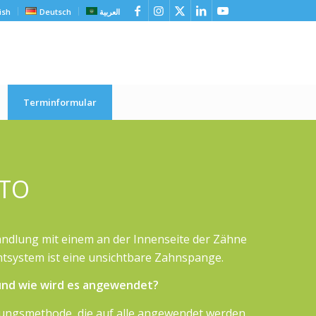
ish
Deutsch
العربية
Terminformular
ITO
ndlung mit einem an der Innenseite der Zähne
tsystem ist eine unsichtbare Zahnspange.
 und wie wird es angewendet?
lungsmethode, die auf alle angewendet werden