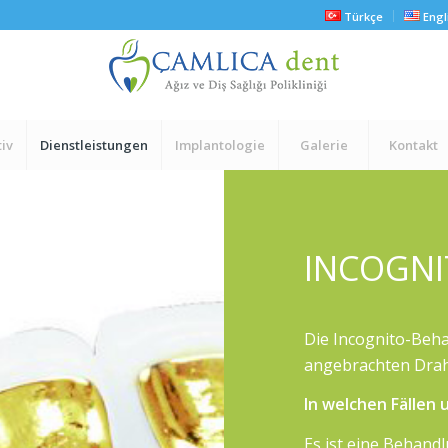
Türkçe
Engl
iv
Dienstleistungen
Implantologie
Galerie
Kontakt
INCOGN
Die Incognito-Beha
angebrachten Drah
In welchen Fällen
Es ist eine Behand