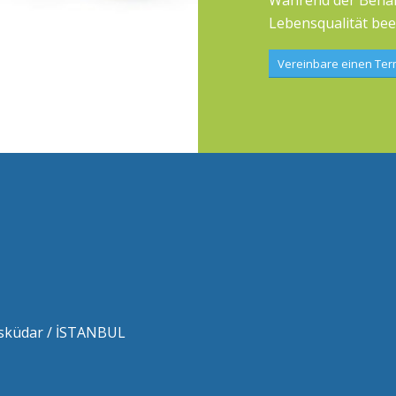
Während der Behan
Lebensqualität bee
Vereinbare einen Ter
 Üsküdar / İSTANBUL