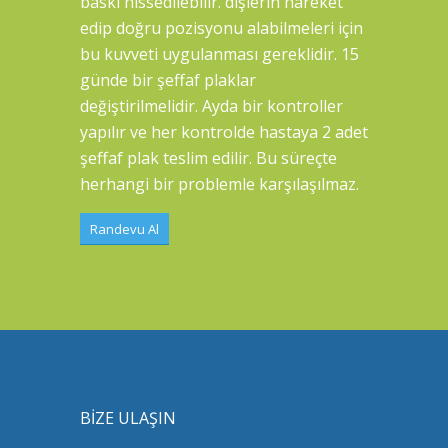
baskı hissedilebilir. dişlerin hareket
edip doğru pozisyonu alabilmeleri için
bu kuvveti uygulanması gereklidir. 15
günde bir şeffaf plaklar
değiştirilmelidir. Ayda bir kontroller
yapılır ve her kontrolde hastaya 2 adet
şeffaf plak teslim edilir. Bu süreçte
herhangi bir problemle karşılaşılmaz.
Randevu Al
BİZE ULAŞIN