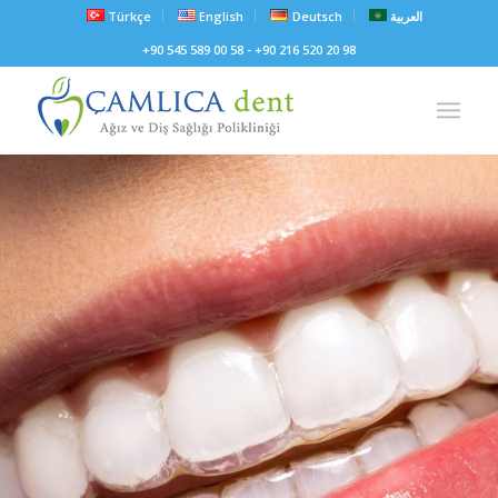
Türkçe
English
Deutsch
العربية
+90 545 589 00 58 - +90 216 520 20 98