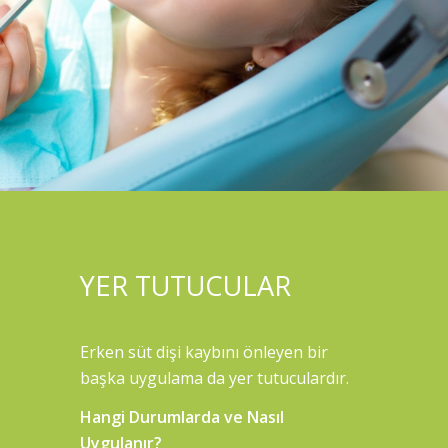
YER TUTUCULAR
Erken süt dişi kaybını önleyen bir
başka uygulama da yer tutuculardır.
Hangi Durumlarda ve Nasıl
Uygulanır?