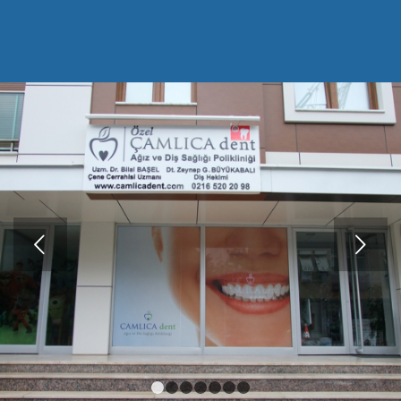
Sonraki
1
2
3
4
5
6
7