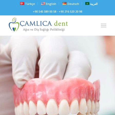
Türkçe
English
Deutsch
العربية
+90 545 589 00 58 - +90 216 520 20 98