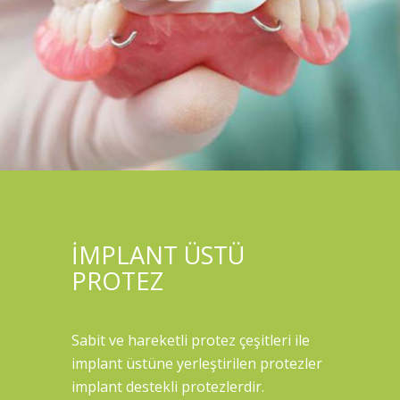
İMPLANT ÜSTÜ
PROTEZ
Sabit ve hareketli protez çeşitleri ile
implant üstüne yerleştirilen protezler
implant destekli protezlerdir.