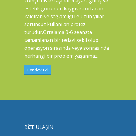
komşu dişleri aşındırmayan, gülüş ve
estetik görünüm kaygısını ortadan
kaldıran ve sağlamlığı ile uzun yıllar
sorunsuz kullanılan protez
türüdür.Ortalama 3-6 seansta
tamamlanan bir tedavi şekli olup
operasyon sırasında veya sonrasında
herhangi bir problem yaşanmaz.
Randevu Al
BİZE ULAŞIN