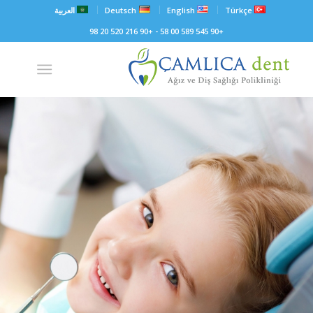
Türkçe
English
Deutsch
العربية
+90 545 589 00 58 - +90 216 520 20 98